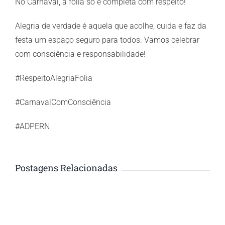
Larger
No Carnaval, a folia só é completa com respeito!
Image
Alegria de verdade é aquela que acolhe, cuida e faz da
festa um espaço seguro para todos. Vamos celebrar
com consciência e responsabilidade!
#RespeitoAlegriaFolia
#CarnavalComConsciência
#ADPERN
Postagens Relacionadas