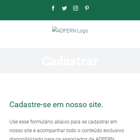
Ir
Facebook
Twitter
Instagram
Pinterest
para
o
conteúdo
Cadastrar
Cadastre-se em nosso site.
Use esse formulário abaixo para se cadastrar em
nosso site e acompanhar todo o conteúdo exclusivo
disponibilizado para os associados da ADPERN.