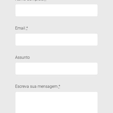
Email
*
Assunto
Escreva sua mensagem
*