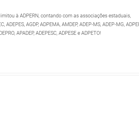
e limitou à ADPERN, contando com as associações estaduais,
EC, ADEPES, AGDP, ADPEMA, AMDEP, ADEP-MS, ADEP-MG, ADPE
ADEPRO, APADEP, ADEPESC, ADPESE e ADPETO!