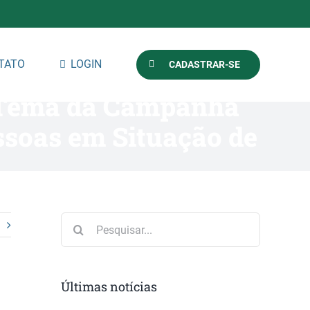
TATO
LOGIN
CADASTRAR-SE
 Tema da Campanha
ssoas em Situação de
Buscar
resultados
para:
Últimas notícias