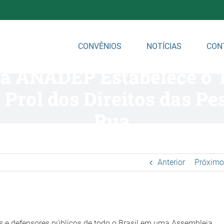
CONVÊNIOS
NOTÍCIAS
CON
 da ANADEP Estabelece o
 Prol dos Direitos das Pe
Rua
Anterior
Próximo
as e defensores públicos de todo o Brasil em uma Assembleia