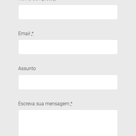
Email
*
Assunto
Escreva sua mensagem
*