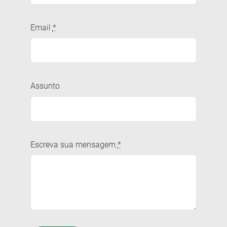
Email
*
Assunto
Escreva sua mensagem
*