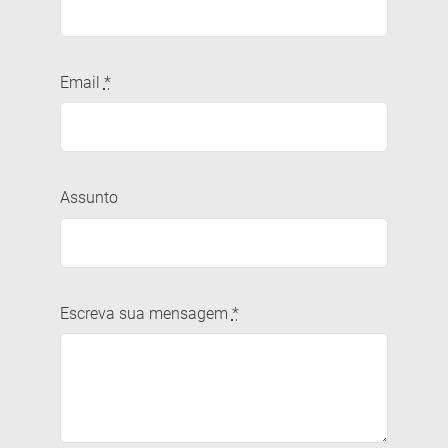
Email
*
Assunto
Escreva sua mensagem
*