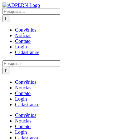
Ir
Facebook
Twitter
Instagram
Pinterest
para
Buscar
o
resultados
conteúdo
para:
Convênios
Notícias
Contato
Login
Cadastrar-se
Buscar
resultados
para:
Convênios
Notícias
Contato
Login
Cadastrar-se
Convênios
Notícias
Contato
Login
Cadastrar-se