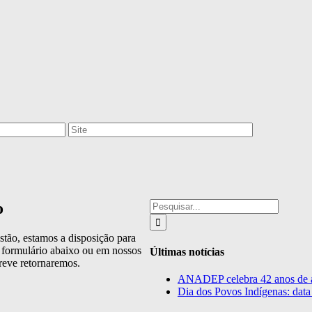
Buscar
o
resultados
para:
stão, estamos a disposição para
 formulário abaixo ou em nossos
Últimas notícias
reve retornaremos.
ANADEP celebra 42 anos de atu
Dia dos Povos Indígenas: data 