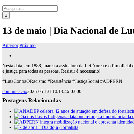
Buscar
resultados
para:
13 de maio | Dia Nacional de Lu
Anterior
Próximo
View
Larger
Nesta data, em 1888, marca a assinatura da Lei Áurea e o fim oficial d
Image
e justiça para todas as pessoas. Resistir é necessário!
#LutaContraORacismo #Resistência #JustiçaSocial #ADPERN
comunicacao
2025-05-13T10:13:46-03:00
Postagens Relacionadas