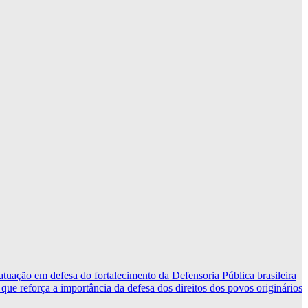
ação em defesa do fortalecimento da Defensoria Pública brasileira
que reforça a importância da defesa dos direitos dos povos originários