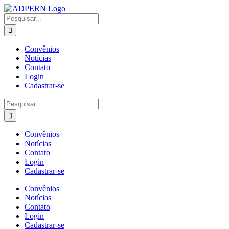
Ir
Facebook
Twitter
Instagram
Pinterest
para
Buscar
o
resultados
conteúdo
para:
Convênios
Notícias
Contato
Login
Cadastrar-se
Buscar
resultados
para:
Convênios
Notícias
Contato
Login
Cadastrar-se
Convênios
Notícias
Contato
Login
Cadastrar-se