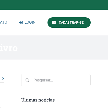
ATO
LOGIN
CADASTRAR-SE
Livro
Buscar
resultados
para:
Últimas notícias
s