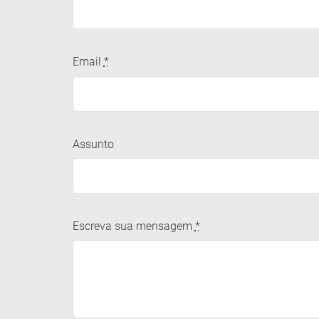
Email
*
Assunto
Escreva sua mensagem
*