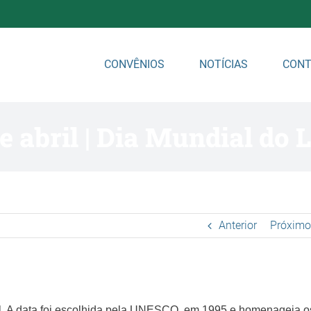
CONVÊNIOS
NOTÍCIAS
CONT
e abril | Dia Mundial do 
Anterior
Próximo
l. A data foi escolhida pela UNESCO, em 1995 e homenageia o